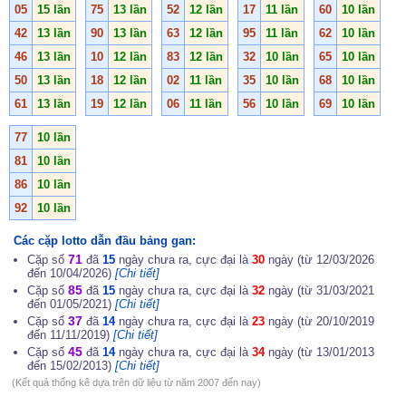
05
15 lần
75
13 lần
52
12 lần
17
11 lần
60
10 lần
42
13 lần
90
13 lần
63
12 lần
95
11 lần
62
10 lần
46
13 lần
10
12 lần
83
12 lần
32
10 lần
65
10 lần
50
13 lần
18
12 lần
02
11 lần
35
10 lần
68
10 lần
61
13 lần
19
12 lần
06
11 lần
56
10 lần
69
10 lần
77
10 lần
81
10 lần
86
10 lần
92
10 lần
Các cặp lotto dẫn đầu bảng gan:
71
Cặp số
đã
15
ngày chưa ra, cực đại là
30
ngày (từ 12/03/2026
đến 10/04/2026)
[Chi tiết]
85
Cặp số
đã
15
ngày chưa ra, cực đại là
32
ngày (từ 31/03/2021
đến 01/05/2021)
[Chi tiết]
37
Cặp số
đã
14
ngày chưa ra, cực đại là
23
ngày (từ 20/10/2019
đến 11/11/2019)
[Chi tiết]
45
Cặp số
đã
14
ngày chưa ra, cực đại là
34
ngày (từ 13/01/2013
đến 15/02/2013)
[Chi tiết]
(Kết quả thống kê dựa trên dữ liệu từ năm 2007 đến nay)