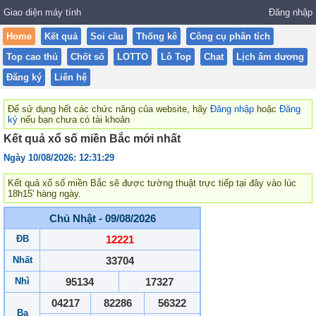
Giao diện máy tính
Đăng nhập
Home
Kết quả
Soi cầu
Thống kê
Công cụ phân tích
Top cao thủ
Chốt số
LOTTO
Lô Top
Chat
Lịch âm dương
Đăng ký
Liên hệ
Để sử dụng hết các chức năng của website, hãy
Đăng nhập
hoặc
Đăng
ký
nếu bạn chưa có tài khoản
Kết quả xổ số miền Bắc mới nhất
Ngày 10/08/2026: 12:31:30
Kết quả xổ số miền Bắc sẽ được tường thuật trực tiếp tại đây vào lúc
18h15' hàng ngày.
Chủ Nhật - 09/08/2026
ĐB
12221
Nhất
33704
Nhì
95134
17327
04217
82286
56322
Ba