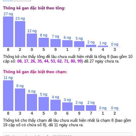
Thống kê gan đặc biệt theo tổng:
27 ng
23 ng
12 ng
8 ng
7 ng
6 ng
5 ng
2 ng
1 ng
0 ng
8
2
0
5
9
1
7
6
4
3
Thống kê cho thấy tổng đề lâu chưa xuất hiện nhất là tổng 8 (bao gồm 10
cặp số:
08, 17, 26, 35, 44, 53, 62, 71, 80, 99
) đã 27 ngày chưa ra.
Thống kê gan đặc biệt theo chạm:
11 ng
8 ng
6 ng
5 ng
4 ng
3 ng
2 ng
2 ng
0 ng
0 ng
8
3
4
5
0
6
9
7
1
2
Thống kê cho thấy chạm đề lâu chưa xuất hiện nhất là chạm 8 (bao gồm
19 cặp số có chứa số 8), đã 11 ngày chưa ra.