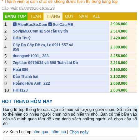
* Thành viên bị cấm chat sẽ không được hiển thị trong bảng top
Cập nhật: 09/08/2026-18:38:29
BẢNG TOP
TUẦN
THÁNG
QUÝ
NĂM
ALL
1
2.906.000
🅰️ MienBacSo.Com 🅰️ Soi Cầu MB
2
SoVipMB.Com 💶 Soi cầu uy tín
2.514.000
3
Diệu Thuỷ
2.420.000
Cây Đa Cây Đề za,.Lo 0911 557 và
4
2.300.000
858
5
duonganh1991_ 283
2.256.000
6
ZépLào: 0979634 và 598 Tuấn Lái Đò
2.216.000
7
Hoài 889
2.150.000
8
Đào Thanh hai
2.102.000
9
Hoàng Hữu Anh_222
2.068.000
10
HHH123
2.034.000
11
phangiakhoa71 342
2.018.000
HOT TREND HÔM NAY
12
Giang Thanh Thuỷ
1.982.000
Bảng lô top thống kê các cặp số theo số lượng người chọn. Số hiển thị
13
Huỳnh Hữu Sơn.492
1.896.000
to thể hiện có nhiều người chọn hơn số hiển thị nhỏ. Bạn có thể bấm vào
14
Khánh.391
1.874.000
cặp số mình quan tâm để xem danh sách những người đã chọn cặp số
đó.
15
Lê Khánh Huy 38
1.852.000
>> Xem Lo Top
16
yen-ngo36223 968
hôm qua
|
hôm kia
|
1.836.000
Chọn ngày
17
Vũ Tiến Anh 313
1.836.000