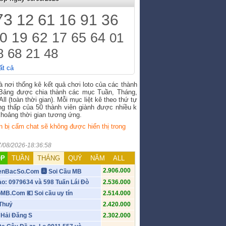
73
12
61
16
91
36
0
19
62
17
65
64
01
8
68
21
48
ất cả
à nơi thống kê kết quả chơi loto của các thành
Bảng được chia thành các mục Tuần, Tháng,
ll (toàn thời gian). Mỗi mục liệt kê theo thứ tự
ng thấp của 50 thành viên giành được nhiều k
khoảng thời gian tương ứng.
n bị cấm chat sẽ không được hiển thị trong
7/08/2026-18:36:58
OP
TUẦN
THÁNG
QUÝ
NĂM
ALL
2.906.000
ienBacSo.Com 🅰️ Soi Cầu MB
o: 0979634 và 598 Tuấn Lái Đò
2.536.000
MB.Com 💶 Soi cầu uy tín
2.514.000
Thuỷ
2.420.000
Hải Đăng S
2.302.000