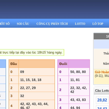
ỐT SỐ
SOI CẦU
CÔNG CỤ PHÂN TÍCH
LOTTO
LÔ TOP
1
trực tiếp tại đây vào lúc 18h15' hàng ngày.
Thá
Đầu
Đuôi
Năm
0
09
0
50, 80, 80
Giờ Hoàn
(9-11), Mù
1
11, 15, 18, 18
1
11, 81
2
22, 27, 29
22, 32, 42,
2
Cầu Lott
42
5
3
32
3
43, 43, 83
28,82
0
42, 42, 43, 43, 44,
4
46, 47
4
44, 94
34,43