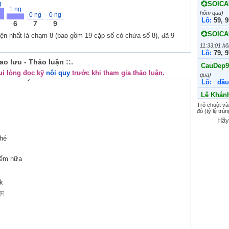
26
vuan
g
💞SOICA
2 hôm nay bác zai nào theo e ko ?
1 ng
hôm qua)
27
Minh 
0 ng
0 ng
Lô:
59, 9
6
7
9
28
Chân 
💞SOICA
ện nhất là chạm 8 (bao gồm 19 cặp số có chứa số 8), đã 9
29
Nguy
 nhanh
11:33:01 h
30
lena
Lô:
79, 9
31
vanh
iao lưu - Thảo luận ::.
CauDep9
32
phan
ui lòng đọc kỹ
nội quy
trước khi tham gia thảo luận.
qua)
2 hôm nay bác zai nào theo e ko ?
33
Lô:
volon
đầu
34
mai-
Lê Khánh
Lô:
đầu
35
ly_ha
Trỏ chuột vào
đó (tỷ lệ tr
hoang-p
Hã
Lô:
đầu
(Sửa: 11:
hé
Lô:
đầu
p-linh15
ểm nữa
Lô:
đầu
💞SOICA
k
hôm qua)
🀄
Lô:
59, 9
SoChuan
Lô:
đầu