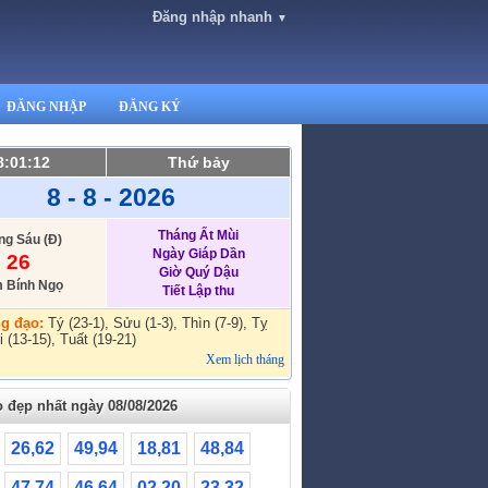
Đăng nhập nhanh
▼
ĐĂNG NHẬP
ĐĂNG KÝ
8:01:12
Thứ bảy
8 - 8 - 2026
Tháng Ất Mùi
ng Sáu (Đ)
Ngày Giáp Dần
26
Giờ Quý Dậu
 Bính Ngọ
Tiết Lập thu
g đạo:
Tý (23-1), Sửu (1-3), Thìn (7-9), Tỵ
i (13-15), Tuất (19-21)
Xem lịch tháng
o đẹp nhất ngày 08/08/2026
26,62
49,94
18,81
48,84
47,74
46,64
02,20
23,32