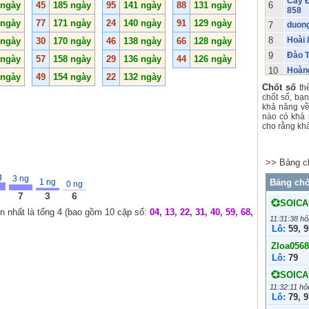
Cây Đ
 ngày
45
185 ngày
95
141 ngày
88
131 ngày
6
858
 ngày
77
171 ngày
24
140 ngày
91
129 ngày
7
duon
8
Hoài 
 ngày
30
170 ngày
46
138 ngày
66
128 ngày
9
Đào T
 ngày
57
158 ngày
29
136 ngày
44
126 ngày
10
Hoàn
 ngày
49
154 ngày
22
132 ngày
11
HHH1
Chốt số
thể
chốt số, bạ
12
phan
khả năng về
13
Huỳn
nào có khả 
cho rằng khả
14
Khán
15
Lê Kh
16
Mr B
>> Bảng c
g
17
yen-
3 ng
1 ng
Bảng chố
0 ng
18
Vũ Ti
7
3
6
💞SOICA
19
Viên
n nhất là tổng 4 (bao gồm 10 cặp số:
04, 13, 22, 31, 40, 59, 68,
11:31:38 h
20
Hồ Tấ
Lô:
59, 9
21
😔 M
Zloa0568
22
t-lin
Lô:
79
23
Võ Đứ
bên ngoài bố k quan tâm
💞SOICA
24
Nguy
11:32:11 h
Lô:
79, 9
25
Văn 