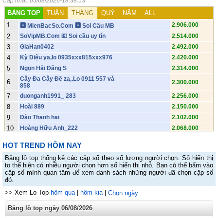
Cập nhật: 05/08/2026-18:38:53
BẢNG TOP
TUẦN
THÁNG
QUÝ
NĂM
ALL
1
2.906.000
🅰️ MienBacSo.Com 🅰️ Soi Cầu MB
2
SoVipMB.Com 💶 Soi cầu uy tín
2.514.000
3
GiaHan0402
2.492.000
4
Kỳ Diệu ya,lo 0935xxx815xxx976
2.420.000
5
Ngọn Hải Đăng S
2.314.000
Cây Đa Cây Đề za,.Lo 0911 557 và
6
2.300.000
858
7
duonganh1991_ 283
2.256.000
8
Hoài 889
2.150.000
9
Đào Thanh hai
2.102.000
10
Hoàng Hữu Anh_222
2.068.000
11
HHH123
2.034.000
HOT TREND HÔM NAY
12
phangiakhoa71 342
2.018.000
Bảng lô top thống kê các cặp số theo số lượng người chọn. Số hiển thị
13
Viên Đàm Thanh
1.940.000
to thể hiện có nhiều người chọn hơn số hiển thị nhỏ. Bạn có thể bấm vào
14
Huỳnh Hữu Sơn.492
1.896.000
cặp số mình quan tâm để xem danh sách những người đã chọn cặp số
đó.
15
Khánh.391
1.874.000
>> Xem Lo Top
16
Lê Khánh Huy 38
hôm qua
|
hôm kia
|
1.852.000
Chọn ngày
17
yen-ngo36223 968
1.836.000
Bảng lô top ngày 06/08/2026
18
Vũ Tiến Anh 313
1.836.000