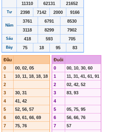
11310
62131
21652
Tư
2398
7142
2000
9166
3761
6791
8530
Năm
3118
8299
7902
Sáu
418
593
705
Bảy
75
18
95
83
Đầu
Đuôi
0
00, 02, 05
0
00, 10, 30, 60
1
10, 11, 18, 18, 18
1
11, 31, 41, 61, 91
2
2
02, 42, 52
3
30, 31
3
83, 93
4
41, 42
4
5
52, 56, 57
5
05, 75, 95
6
60, 61, 66, 69
6
56, 66, 76
7
75, 76
7
57