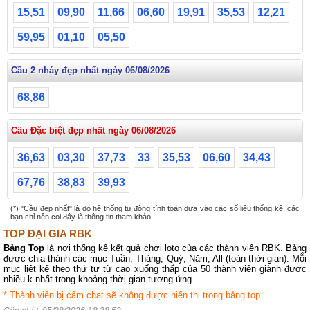
15,51
09,90
11,66
06,60
19,91
35,53
12,21
59,95
01,10
05,50
Cầu 2 nháy đẹp nhất ngày 06/08/2026
68,86
Cầu Đặc biệt đẹp nhất ngày 06/08/2026
36,63
03,30
37,73
33
35,53
06,60
34,43
67,76
38,83
39,93
(*) "Cầu đẹp nhất" là do hệ thống tự động tính toán dựa vào các số liệu thống kê, các
bạn chỉ nên coi đây là thông tin tham khảo.
TOP ĐẠI GIA RBK
Bảng Top
là nơi thống kê kết quả chơi loto của các thành viên RBK. Bảng
được chia thành các mục Tuần, Tháng, Quý, Năm, All (toàn thời gian). Mỗi
mục liệt kê theo thứ tự từ cao xuống thấp của 50 thành viên giành được
nhiều k nhất trong khoảng thời gian tương ứng.
* Thành viên bị cấm chat sẽ không được hiển thị trong bảng top