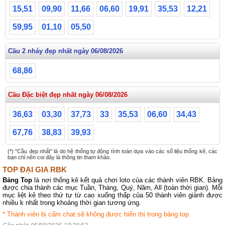
15,51
09,90
11,66
06,60
19,91
35,53
12,21
59,95
01,10
05,50
Cầu 2 nháy đẹp nhất ngày 06/08/2026
68,86
Cầu Đặc biệt đẹp nhất ngày 06/08/2026
36,63
03,30
37,73
33
35,53
06,60
34,43
67,76
38,83
39,93
(*) "Cầu đẹp nhất" là do hệ thống tự động tính toán dựa vào các số liệu thống kê, các
bạn chỉ nên coi đây là thông tin tham khảo.
TOP ĐẠI GIA RBK
Bảng Top
là nơi thống kê kết quả chơi loto của các thành viên RBK. Bảng
được chia thành các mục Tuần, Tháng, Quý, Năm, All (toàn thời gian). Mỗi
mục liệt kê theo thứ tự từ cao xuống thấp của 50 thành viên giành được
nhiều k nhất trong khoảng thời gian tương ứng.
* Thành viên bị cấm chat sẽ không được hiển thị trong bảng top