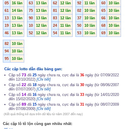
05
16 lần
63
13 lần
62
12 lần
92
11 lần
60
10 lần
61
14 lần
75
13 lần
81
12 lần
02
10 lần
65
10 lần
13
13 lần
90
13 lần
83
12 lần
37
10 lần
66
10 lần
19
13 lần
10
12 lần
24
11 lần
50
10 lần
68
10 lần
46
13 lần
52
12 lần
54
11 lần
53
10 lần
69
10 lần
82
10 lần
94
10 lần
95
10 lần
Các cặp lotto dẫn đầu bảng gan:
73
Cặp số
đã
25
ngày chưa ra, cực đại là
36
ngày (từ 07/09/2022
đến 12/10/2022)
[Chi tiết]
22
Cặp số
đã
18
ngày chưa ra, cực đại là
30
ngày (từ 08/06/2007
đến 07/07/2007)
[Chi tiết]
14
Cặp số
đã
16
ngày chưa ra, cực đại là
33
ngày (từ 14/01/2020
đến 15/02/2020)
[Chi tiết]
89
Cặp số
đã
15
ngày chưa ra, cực đại là
31
ngày (từ 08/07/2009
đến 07/08/2009)
[Chi tiết]
(Kết quả thống kê dựa trên dữ liệu từ năm 2007 đến nay)
Các cặp lô tô lộn cùng gan nhiều nhất: