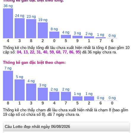
Thống kê gan đặc biệt theo tổng:
36 ng
24 ng
23 ng
19 ng
8 ng
4 ng
3 ng
2 ng
1 ng
0 ng
4
3
8
2
0
5
9
1
7
6
Thống kê cho thấy tổng đề lâu chưa xuất hiện nhất là tổng 4 (bao gồm 10
cặp số:
04, 13, 22, 31, 40, 59, 68, 77, 86, 95
) đã 36 ngày chưa ra.
Thống kê gan đặc biệt theo chạm:
7 ng
5 ng
4 ng
3 ng
2 ng
2 ng
1 ng
1 ng
0 ng
0 ng
8
1
3
9
4
7
5
2
6
0
Thống kê cho thấy chạm đề lâu chưa xuất hiện nhất là chạm 8 (bao gồm
19 cặp số có chứa số 8), đã 7 ngày chưa ra.
Cầu Lotto đẹp nhất ngày 06/08/2026