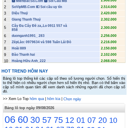
1
2.906.000
🅰️ MienBacSo.Com 🅰️ Soi Cầu MB
2
SoVipMB.Com 💶 Soi cầu uy tín
2.514.000
3
Diệu Thuỷ
2.420.000
4
Giang Thanh Thuỷ
2.302.000
Cây Đa Cây Đề za,.Lo 0911 557 và
5
2.300.000
858
6
duonganh1991_ 283
2.256.000
7
ZépLào: 0979634 và 598 Tuấn Lái Đò
2.216.000
8
Hoài 889
2.150.000
9
Đào Thanh hai
2.102.000
10
Hoàng Hữu Anh_222
2.068.000
11
HHH123
2.034.000
HOT TREND HÔM NAY
12
phangiakhoa71 342
2.018.000
Bảng lô top thống kê các cặp số theo số lượng người chọn. Số hiển thị
13
Huỳnh Hữu Sơn.492
1.896.000
to thể hiện có nhiều người chọn hơn số hiển thị nhỏ. Bạn có thể bấm vào
14
Khánh.391
1.874.000
cặp số mình quan tâm để xem danh sách những người đã chọn cặp số
đó.
15
Lê Khánh Huy 38
1.852.000
>> Xem Lo Top
16
yen-ngo36223 968
hôm qua
|
hôm kia
|
1.836.000
Chọn ngày
17
Vũ Tiến Anh 313
1.836.000
Bảng lô top ngày 09/08/2026
18
Hồ Tấn Anh 944
1.770.000
06
60
30
19
😔 MienBacSo.Com 😔 Soi Cầu MB
57
75
1.748.000
12
01
07
20
10
20
t-linh12_213
1.742.000