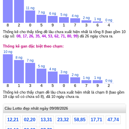
11 ng
7 ng
6 ng
5 ng
4 ng
2 ng
1 ng
0 ng
8
2
0
5
9
1
7
3
6
4
Thống kê cho thấy tổng đề lâu chưa xuất hiện nhất là tổng 8 (bao gồm 10
cặp số:
08, 17, 26, 35, 44, 53, 62, 71, 80, 99
) đã 26 ngày chưa ra.
Thống kê gan đặc biệt theo chạm:
10 ng
8 ng
7 ng
5 ng
4 ng
3 ng
2 ng
1 ng
1 ng
0 ng
8
1
3
4
5
0
6
7
9
2
Thống kê cho thấy chạm đề lâu chưa xuất hiện nhất là chạm 8 (bao gồm
19 cặp số có chứa số 8), đã 10 ngày chưa ra.
Cầu Lotto đẹp nhất ngày 09/08/2026
12,21
02,20
13,31
23,32
58,85
17,71
47,74