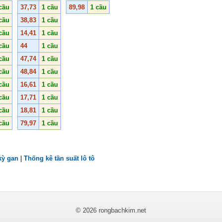
cầu
37,73
1 cầu
89,98
1 cầu
cầu
38,83
1 cầu
cầu
14,41
1 cầu
cầu
44
1 cầu
cầu
47,74
1 cầu
cầu
48,84
1 cầu
cầu
16,61
1 cầu
cầu
17,71
1 cầu
cầu
18,81
1 cầu
cầu
79,97
1 cầu
kỳ gan
|
Thống kê tần suất lô tô
© 2026 rongbachkim.net