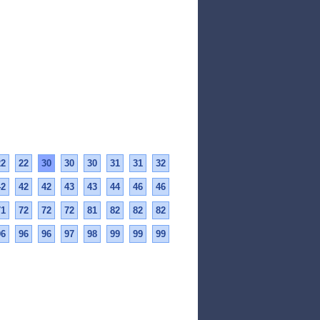
22
22
30
30
30
31
31
32
42
42
42
43
43
44
46
46
71
72
72
72
81
82
82
82
96
96
96
97
98
99
99
99