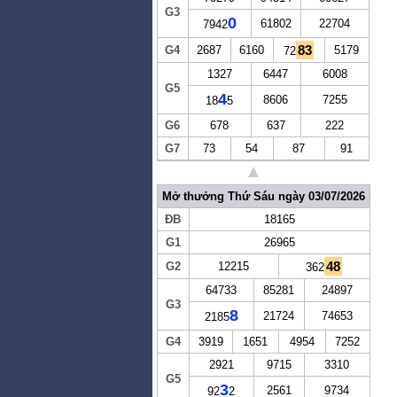
G3
0
61802
22704
7942
83
G4
2687
6160
5179
72
1327
6447
6008
G5
4
8606
7255
18
5
G6
678
637
222
G7
73
54
87
91
▲
Mở thưởng Thứ Sáu ngày 03/07/2026
ĐB
18165
G1
26965
48
G2
12215
362
64733
85281
24897
G3
8
21724
74653
2185
G4
3919
1651
4954
7252
2921
9715
3310
G5
3
2561
9734
92
2