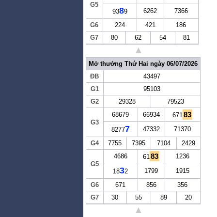
G5
8
6262
7366
93
9
G6
224
421
186
G7
80
62
54
81
▲
Mở thưởng Thứ Hai ngày 06/07/2026
ĐB
43497
G1
95103
G2
29328
79523
83
68679
66934
671
G3
7
47332
71370
8277
G4
7755
7395
7104
2429
83
4686
1236
61
G5
3
1799
1915
18
2
G6
671
856
356
G7
30
55
89
20
▲