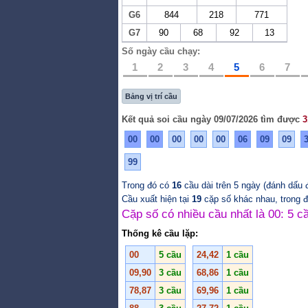
G6
844
218
771
G7
90
68
92
13
Số ngày cầu chạy:
1
2
3
4
5
6
7
Bảng vị trí cầu
Kết quả soi cầu ngày 09/07/2026 tìm được
3
00
00
00
00
00
06
09
09
99
Trong đó có
16
cầu dài trên 5 ngày (đánh dấu 
Cầu xuất hiện tại
19
cặp số khác nhau, trong 
Cặp số có nhiều cầu nhất là 00: 5 cầ
Thống kê cầu lặp:
00
5 cầu
24,42
1 cầu
09,90
3 cầu
68,86
1 cầu
78,87
3 cầu
69,96
1 cầu