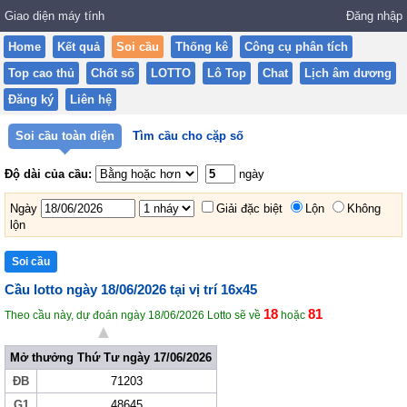
Giao diện máy tính
Đăng nhập
Home
Kết quả
Soi cầu
Thống kê
Công cụ phân tích
Top cao thủ
Chốt số
LOTTO
Lô Top
Chat
Lịch âm dương
Đăng ký
Liên hệ
Soi cầu toàn diện
Tìm cầu cho cặp số
Độ dài của cầu:
ngày
Ngày
Giải đặc biệt
Lộn
Không
lộn
Cầu lotto ngày 18/06/2026 tại vị trí 16x45
18
81
Theo cầu này, dự đoán ngày 18/06/2026 Lotto sẽ về
hoặc
▲
Mở thưởng Thứ Tư ngày 17/06/2026
ĐB
71203
G1
48645