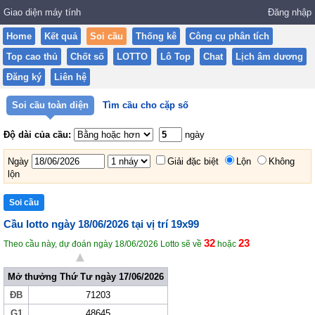
Giao diện máy tính
Đăng nhập
Home
Kết quả
Soi cầu
Thống kê
Công cụ phân tích
Top cao thủ
Chốt số
LOTTO
Lô Top
Chat
Lịch âm dương
Đăng ký
Liên hệ
Soi cầu toàn diện
Tìm cầu cho cặp số
Độ dài của cầu:
ngày
Ngày
Giải đặc biệt
Lộn
Không
lộn
Cầu lotto ngày 18/06/2026 tại vị trí 19x99
32
23
Theo cầu này, dự đoán ngày 18/06/2026 Lotto sẽ về
hoặc
▲
Mở thưởng Thứ Tư ngày 17/06/2026
ĐB
71203
G1
48645