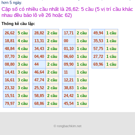
hơn 5 ngày.
Cặp số có nhiều cầu nhất là 26,62: 5 cầu (5 vị trí cầu khác
nhau đều báo lô về 26 hoặc 62)
Thống kê cầu lặp:
26,62
5 cầu
28,82
2 cầu
17,71
2 cầu
49,94
1 cầu
18,81
4 cầu
13,31
2 cầu
00
1 cầu
35,53
1 cầu
48,84
4 cầu
34,43
2 cầu
01,10
1 cầu
57,75
1 cầu
07,70
3 cầu
04,40
2 cầu
06,60
1 cầu
27,72
1 cầu
08,80
3 cầu
44
2 cầu
09,90
1 cầu
69,96
1 cầu
14,41
3 cầu
46,64
2 cầu
11
1 cầu
16,61
3 cầu
47,74
2 cầu
12,21
1 cầu
23,32
3 cầu
25,52
2 cầu
38,83
1 cầu
15,51
3 cầu
58,85
2 cầu
24,42
1 cầu
79,97
3 cầu
68,86
2 cầu
45,54
1 cầu
© rongbachkim.net