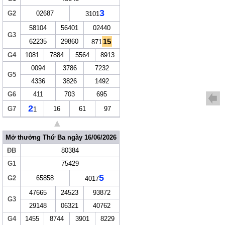
3
G2
02687
3101
58104
56401
02440
G3
15
62235
29860
871
G4
1081
7884
5564
8913
0094
3786
7232
G5
4336
3826
1492
G6
411
703
695
2
G7
16
61
97
1
▲
Mở thưởng Thứ Ba ngày 16/06/2026
ĐB
80384
G1
75429
5
G2
65858
4017
47665
24523
93872
G3
29148
06321
40762
G4
1455
8744
3901
8229