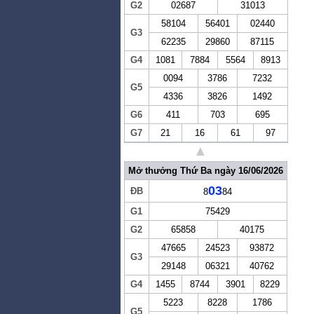
G2
02687
31013
58104
56401
02440
G3
62235
29860
87115
G4
1081
7884
5564
8913
0094
3786
7232
G5
4336
3826
1492
G6
411
703
695
G7
21
16
61
97
▲
Mở thưởng Thứ Ba ngày 16/06/2026
0
3
ĐB
8
84
G1
75429
G2
65858
40175
47665
24523
93872
G3
29148
06321
40762
G4
1455
8744
3901
8229
5223
8228
1786
G5