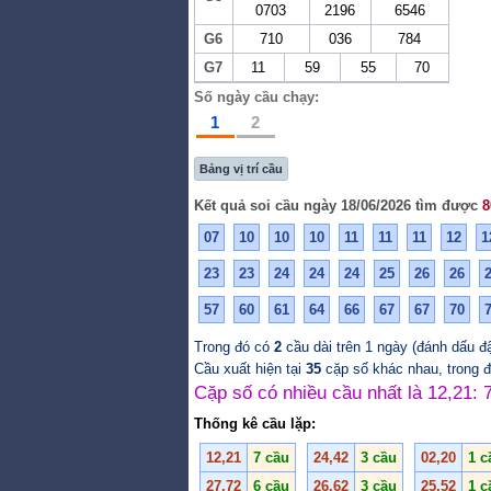
0703
2196
6546
G6
710
036
784
G7
11
59
55
70
Số ngày cầu chạy:
1
2
Bảng vị trí cầu
Kết quả soi cầu ngày 18/06/2026 tìm được
8
07
10
10
10
11
11
11
12
1
23
23
24
24
24
25
26
26
57
60
61
64
66
67
67
70
Trong đó có
2
cầu dài trên 1 ngày (đánh dấu đ
Cầu xuất hiện tại
35
cặp số khác nhau, trong 
Cặp số có nhiều cầu nhất là 12,21: 
Thống kê cầu lặp:
12,21
7 cầu
24,42
3 cầu
02,20
1 c
27,72
6 cầu
26,62
3 cầu
25,52
1 c