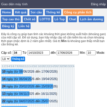
Giao diện máy tính
Đăng nhập
Home
Kết quả
Soi cầu
Thống kê
Công cụ phân tích
Top cao thủ
Chốt số
LOTTO
Lô Top
Chat
Lịch âm dương
Đăng ký
Liên hệ
Đây là công cụ giúp bạn tính các khoảng thời gian không xuất hiện (khoảng gan)
của một cặp số. Để sử dụng, bạn hãy nhập cặp số cần kiểm tra và chọn khoảng
Min
thời gian (mặc định là 2 năm gần nhất). Giá trị
là khoảng gan thấp nhất bạn
cần thống kê.
Cặp số:
Từ
đến
Min:
Mode:
1
2
3
4
5
6
7
8
9
10
11
12
13
14
15
16
17
18
19
20
21
22
23
24
25
26
27
28
29
30
31
32
33
34
10
ngày (từ
08/06/2026
đến
17/06/2026
)
14
ngày (từ
06/04/2026
đến
19/04/2026
)
24
ngày (từ
20/02/2026
đến
15/03/2026
)
13
ngày (từ
04/11/2025
đến
16/11/2025
)
22
ngày (từ
04/07/2025
đến
25/07/2025
)