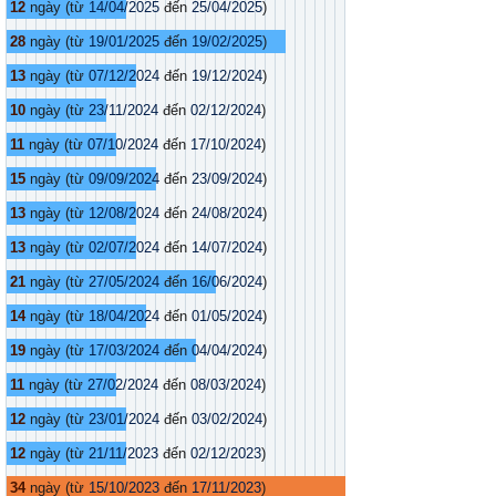
12
ngày (từ
14/04/2025
đến
25/04/2025
)
28
ngày (từ
19/01/2025
đến
19/02/2025
)
13
ngày (từ
07/12/2024
đến
19/12/2024
)
10
ngày (từ
23/11/2024
đến
02/12/2024
)
11
ngày (từ
07/10/2024
đến
17/10/2024
)
15
ngày (từ
09/09/2024
đến
23/09/2024
)
13
ngày (từ
12/08/2024
đến
24/08/2024
)
13
ngày (từ
02/07/2024
đến
14/07/2024
)
21
ngày (từ
27/05/2024
đến
16/06/2024
)
14
ngày (từ
18/04/2024
đến
01/05/2024
)
19
ngày (từ
17/03/2024
đến
04/04/2024
)
11
ngày (từ
27/02/2024
đến
08/03/2024
)
12
ngày (từ
23/01/2024
đến
03/02/2024
)
12
ngày (từ
21/11/2023
đến
02/12/2023
)
34
ngày (từ
15/10/2023
đến
17/11/2023
)