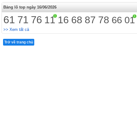
Bảng lô top ngày 16/06/2026
61
1
71
76
1
11
16
68
87
78
66
01
>> Xem tất cả
Trở về trang chủ