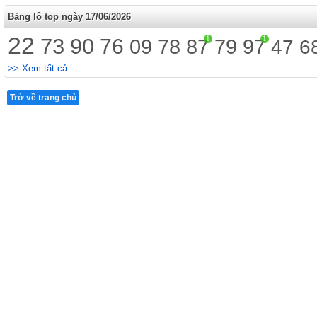
Bảng lô top ngày 17/06/2026
22
73
90
1
1
76
09
78
87
79
97
47
6
>> Xem tất cả
Trở về trang chủ