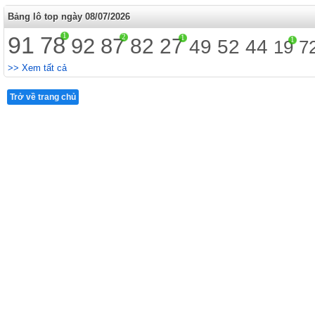
Bảng lô top ngày 08/07/2026
1
91
78
2
1
92
87
82
27
1
49
52
44
19
7
>> Xem tất cả
Trở về trang chủ