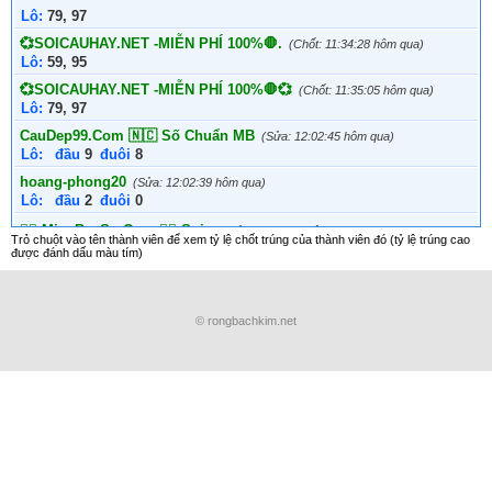
Lô:
79, 97
💞SOICAUHAY.NET -MIỄN PHÍ 100%🛑.
(Chốt: 11:34:28 hôm qua)
Lô:
59, 95
💞SOICAUHAY.NET -MIỄN PHÍ 100%🛑💞
(Chốt: 11:35:05 hôm qua)
Lô:
79, 97
CauDep99.Com 🇳🇨 Số Chuẩn MB
(Sửa: 12:02:45 hôm qua)
Lô:
đầu
9
đuôi
8
hoang-phong20
(Sửa: 12:02:39 hôm qua)
Lô:
đầu
2
đuôi
0
🚴‍♀️ MienBacSo.Com 🚴‍♀️ Soi...
(Sửa: 12:02:47 hôm qua)
Trỏ chuột vào tên thành viên để xem tỷ lệ chốt trúng của thành viên đó (tỷ lệ trúng cao
Lô:
đầu
7
đuôi
6
được đánh dấu màu tím)
LayCauLo.Com ✅ Soi cầu chuẩn
(Sửa: 12:02:45 hôm qua)
Lô:
đầu
7
đuôi
1
© rongbachkim.net
Nguyễn Thành Trang.570
(Sửa: 12:02:39 hôm qua)
Lô:
đầu
4
đuôi
3
(Sửa: 12:02:38 hôm qua)
Lô:
đầu
9
đuôi
7
tam-v68175
(Sửa: 12:02:39 hôm qua)
Lô:
đầu
1
đuôi
8
SoVipMB.Com 🇺🇬 Soi cầu uy.tín
(Sửa: 12:02:39 hôm qua)
Lô:
đầu
9
đuôi
5